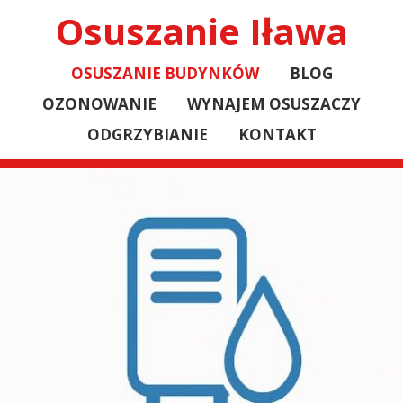
Osuszanie Iława
Osuszanie Iława
OSUSZANIE BUDYNKÓW
OSUSZANIE BUDYNKÓW
BLOG
BLOG
OZONOWANIE
OZONOWANIE
WYNAJEM OSUSZACZY
WYNAJEM OSUSZACZY
ODGRZYBIANIE
ODGRZYBIANIE
KONTAKT
KONTAKT