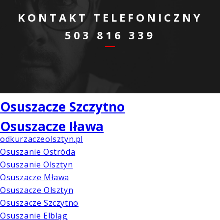
KONTAKT TELEFONICZNY
503 816 339
Osuszacze Szczytno
Osuszacze Iława
odkurzaczeolsztyn.pl
Osuszanie Ostróda
Osuszanie Olsztyn
Osuszacze Mława
Osuszacze Olsztyn
Osuszacze Szczytno
Osuszanie Elbląg